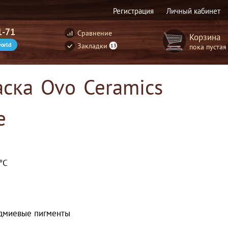
Регистрация
Личный кабинет
1-71
Сравнение
Корзина
orld
Закладки
пока пустая
13
ска Ovo Ceramics
е
°С
адмиевые пигменты