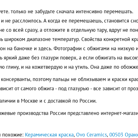
уете. только не забудьте сначала интенсивно перемешать.
о и не расслоилось. А когда ее перемешаешь, становится сн
 не со всей сразу, а отложите в отдельную тару, вдруг не п
ень широком диапазоне температур. Свойства конкретной кра
он на баночке и здесь. Фотографии с обжигами на низкую 
нь яркий даже без глазури поверх, а если обжигать на высо
 глину, и на кожетвердую и на утиль. Она даже по обожже
ть консерванты, поэтому пальцы не облизываем и краски кр
исит от самого обжига - под глазурью - все зависит от про
личии в Москве и с доставкой по России.
нжевые производства России представлено интернет-магаз
и похожие:
Керамическая краска
,
Ovo Ceramics
,
00503 Оран