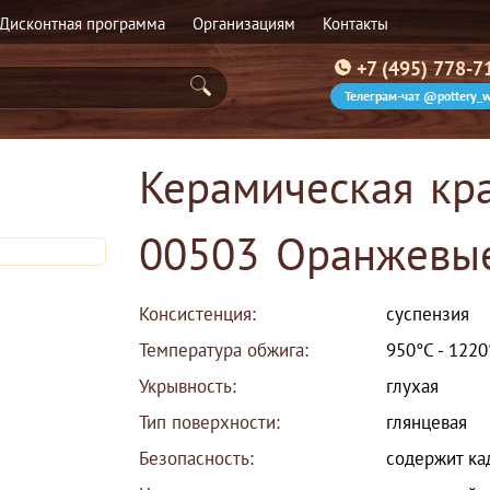
Дисконтная программа
Организациям
Контакты
+7 (495) 778-7
Телеграм-чат @pottery_w
Керамическая кра
00503 Оранжевы
Консистенция:
суспензия
Температура обжига:
950°С - 1220
Укрывность:
глухая
Тип поверхности:
глянцевая
Безопасность:
содержит к