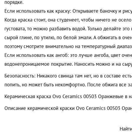
порядке.
Если использовать как краску: Открываете баночку и рис
Когда краска стоит, она студенеет, чтобы ничего не осел
густовата, то можно разбавить водой. Только делайте это
сырой глине, по утилю, по белой эмали. А обжигать в оч
поэтому смотрите внимательно на температурный диапаз
Если использовать как ангоб: это лучше ангоба, цвет оче
водонепроницаемое покрытие. Наносить можно и на сырую
Безопасность: Никакого свинца там нет, но в составе ес
попить, но может быть некомфортно. После обжига все зав
Керамическая краска Ovo Ceramics 00503 Оранжевые в на
Описание керамической краски Ovo Ceramics 00503 Ора
Найт