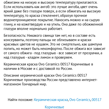
обжигами на низкую и высокую температуру прилагаются.
Если использовать как ангоб: это лучше ангоба, цвет очень
яркий даже без глазури поверх, а если обжигать на высокую
температуру, то краска стекленеет, образуя прочное
водонепроницаемое покрытие. Наносить можно и на сырую
глину, и на кожетвердую и на утиль. Она даже по обожженной
глазури вполне нормально работает.
Безопасность: Никакого свинца там нет, но в составе есть
консерванты, поэтому пальцы не облизываем и краски
красивых цветов не кушаем. Это не смертельно, как шампуня
попить, но может быть некомфортно. После обжига все зависит
от самого обжига - под глазурью - все зависит от прозрачки, а
над глазурью - кладем лимон и проверяем.
Керамическая краска Ovo Ceramics 00517 Коричневые в
наличии в Москве и с доставкой по России.
Описание керамической краски Ovo Ceramics 00517
Коричневые производства России представлено интернет-
магазином Гончарный мир.
Найти похожие:
Керамическая краска
,
Ovo Ceramics
,
00517
Коричневые