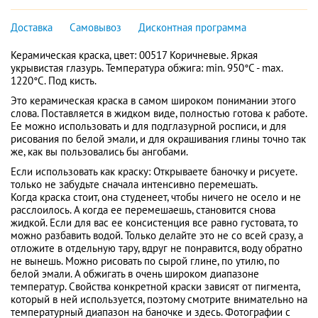
Доставка
Самовывоз
Дисконтная программа
Керамическая краска, цвет: 00517 Коричневые. Яркая
укрывистая глазурь. Температура обжига: min. 950°C - max.
1220°C. Под кисть.
Это керамическая краска в самом широком понимании этого
слова. Поставляется в жидком виде, полностью готова к работе.
Ее можно использовать и для подглазурной росписи, и для
рисования по белой эмали, и для окрашивания глины точно так
же, как вы пользовались бы ангобами.
Если использовать как краску: Открываете баночку и рисуете.
только не забудьте сначала интенсивно перемешать.
Когда краска стоит, она студенеет, чтобы ничего не осело и не
расслоилось. А когда ее перемешаешь, становится снова
жидкой. Если для вас ее консистенция все равно густовата, то
можно разбавить водой. Только делайте это не со всей сразу, а
отложите в отдельную тару, вдруг не понравится, воду обратно
не вынешь. Можно рисовать по сырой глине, по утилю, по
белой эмали. А обжигать в очень широком диапазоне
температур. Свойства конкретной краски зависят от пигмента,
который в ней используется, поэтому смотрите внимательно на
температурный диапазон на баночке и здесь. Фотографии с