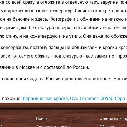
 не со всей сразу, а отложите в отдельную тару, вдруг не п
ень широком диапазоне температур. Свойства конкретной кра
он на баночке и здесь. Фотографии с обжигами на низкую 
нь яркий даже без глазури поверх, а если обжигать на высо
 глину, и на кожетвердую и на утиль. Она даже по обожже
ть консерванты, поэтому пальцы не облизываем и краски кр
исит от самого обжига - под глазурью - все зависит от про
аличии в Москве и с доставкой по России.
-синие производства России представлено интернет-магаз
и похожие:
Керамическая краска
,
Ovo Ceramics
,
00530 Серо-
Поиск
Ответы на воп
ь?
Доставка и оплата
Обучение