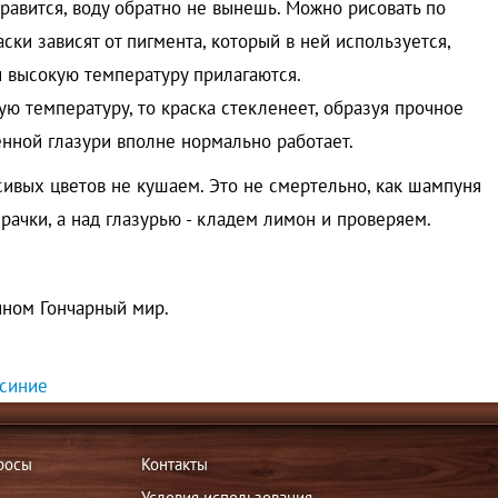
онравится, воду обратно не вынешь. Можно рисовать по
ски зависят от пигмента, который в ней используется,
и высокую температуру прилагаются.
кую температуру, то краска стекленеет, образуя прочное
нной глазури вполне нормально работает.
асивых цветов не кушаем. Это не смертельно, как шампуня
зрачки, а над глазурью - кладем лимон и проверяем.
ином Гончарный мир.
синие
росы
Контакты
Условия использования