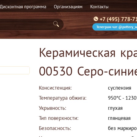
Дисконтная программа
Организациям
Контакты
+7 (495) 778-7
Телеграм-чат @pottery_w
Керамическая кра
00530 Серо-сини
Консистенция:
суспензия
Температура обжига:
950°С - 1230
Укрывность:
глухая
Тип поверхности:
глянцевая
Безопасность:
без маркиро