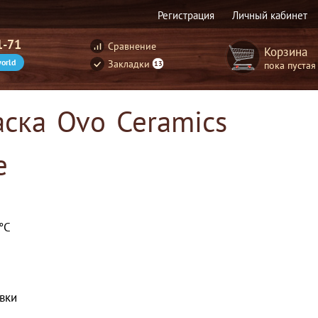
Регистрация
Личный кабинет
1-71
Сравнение
Корзина
orld
Закладки
пока пустая
13
ска Ovo Ceramics
е
°С
вки