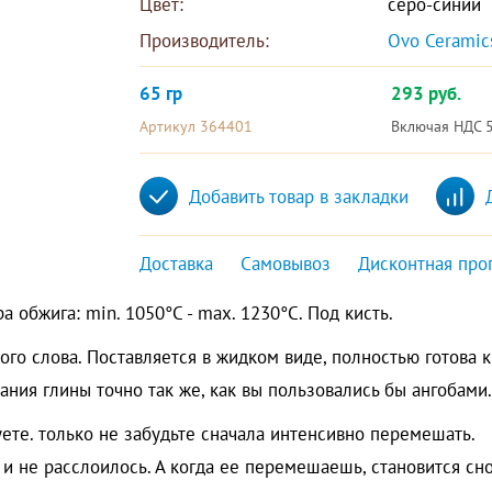
Цвет:
серо-синий
Производитель:
Ovo Ceramic
65 гр
293 руб.
Артикул 364401
Включая НДС 
Добавить товар в закладки
Доставка
Самовывоз
Дисконтная про
а обжига: min. 1050°C - max. 1230°C. Под кисть.
го слова. Поставляется в жидком виде, полностью готова к
ания глины точно так же, как вы пользовались бы ангобами.
уете. только не забудьте сначала интенсивно перемешать.
о и не расслоилось. А когда ее перемешаешь, становится сн