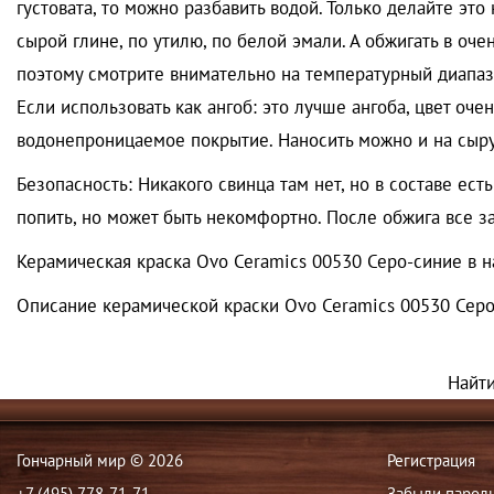
густовата, то можно разбавить водой. Только делайте это
сырой глине, по утилю, по белой эмали. А обжигать в оч
поэтому смотрите внимательно на температурный диапаз
Если использовать как ангоб: это лучше ангоба, цвет оче
водонепроницаемое покрытие. Наносить можно и на сырую
Безопасность: Никакого свинца там нет, но в составе ес
попить, но может быть некомфортно. После обжига все зав
Керамическая краска Ovo Ceramics 00530 Серо-синие в н
Описание керамической краски Ovo Ceramics 00530 Серо
Найт
Гончарный мир © 2026
Регистрация
+7 (495) 778-71-71
Забыли парол