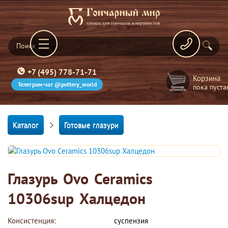
+7 (495) 778-71-71
Корзина
Телеграм-чат @pottery_world
пока пуста
Каталог
Готовые глазури
Глазурь Ovo Ceramics
10306sup Халцедон
Консистенция:
суспензия