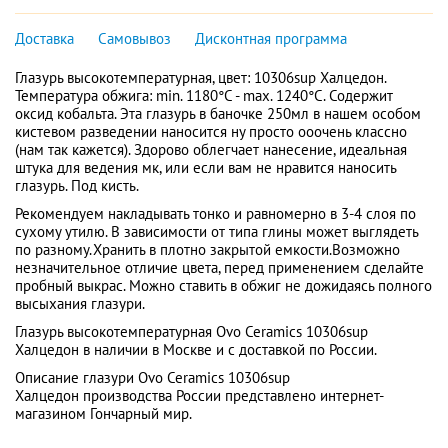
Доставка
Самовывоз
Дисконтная программа
Глазурь высокотемпературная, цвет: 10306sup Халцедон.
Температура обжига: min. 1180°C - max. 1240°C. Содержит
оксид кобальта. Эта глазурь в баночке 250мл в нашем особом
кистевом разведении наносится ну просто ооочень классно
(нам так кажется). Здорово облегчает нанесение, идеальная
штука для ведения мк, или если вам не нравится наносить
глазурь. Под кисть.
Рекомендуем накладывать тонко и равномерно в 3-4 слоя по
сухому утилю. В зависимости от типа глины может выглядеть
по разному.Хранить в плотно закрытой емкости.Возможно
незначительное отличие цвета, перед применением сделайте
пробный выкрас. Можно ставить в обжиг не дожидаясь полного
высыхания глазури.
Глазурь высокотемпературная Ovo Ceramics 10306sup
Халцедон в наличии в Москве и с доставкой по России.
Описание глазури Ovo Ceramics 10306sup
Халцедон производства России представлено интернет-
магазином Гончарный мир.