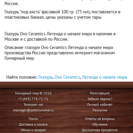
Россия.
Глазурь "под кисть" фасовкой 100 гр (75 мл), поставляется в
пластиковых банках, цены указаны с учетом тары.
Глазурь Ovo Ceramics Легенда о начале мира в наличии в
Москве и с доставкой по России.
Описание глазури Ovo Ceramics Легенда о начале мира
производства России представлено интернет-магазином
Гончарный мир.
Найти похожие:
Глазурь
,
Ovo Ceramics
,
Легенда о начале мира
Гончарный мир © 2026
Регистрация
+7 (495) 778-71-71
Забыли пароль?
Телеграм чат
Личный кабинет
manager@potteryworld.ru
Рассылка
Поиск
Ответы на вопросы
Доставка и оплата
Обучение
Обмен и возврат
Дисконтная программа