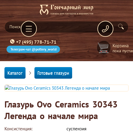
+7 (495) 778-71-71
Корзина
Телеграм-чат @pottery_world
пока пуста
Каталог
Готовые глазури
Глазурь Ovo Ceramics 30343
Легенда о начале мира
Консистенция:
суспензия