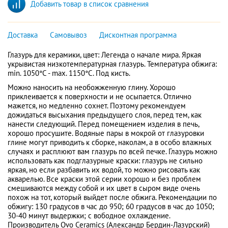
Добавить товар в список сравнения
Доставка
Самовывоз
Дисконтная программа
Глазурь для керамики, цвет: Легенда о начале мира. Яркая
укрывистая низкотемпературная глазурь. Температура обжига:
min. 1050°C - max. 1150°C. Под кисть.
Можно наносить на необожженную глину. Хорошо
приклеивается к поверхности и не осыпается. Отлично
мажется, но медленно сохнет. Поэтому рекомендуем
дожидаться высыхания предыдущего слоя, перед тем, как
нанести следующий. Перед помещением изделия в печь,
хорошо просушите. Водяные пары в мокрой от глазуровки
глине могут приводить к сборке, наколам, а в особо влажных
случаях и расплюют вам глазурь по всей печке. Глазурь можно
использовать как подглазурные краски: глазурь не сильно
яркая, но если разбавить их водой, то можно рисовать как
акварелью. Все краски этой серии хорошо и без проблем
смешиваются между собой и их цвет в сыром виде очень
похож на тот, который выйдет после обжига. Рекомендации по
обжигу: 130 градусов в час до 950; 60 градусов в час до 1050;
30-40 минут выдержки; с вободное охлаждение.
Производитель Ovo Ceramics (Александр Бердин-Лазурский)