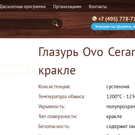
Дисконтная программа
Организациям
Контакты
+7 (495) 778-7
Телеграм-чат @pottery_w
Глазурь Ovo Cer
кракле
Консистенция:
суспензия
Температура обжига:
1200°С - 12
Укрывность:
полупрозрач
Тип поверхности:
кракле
Безопасность:
содержит ок