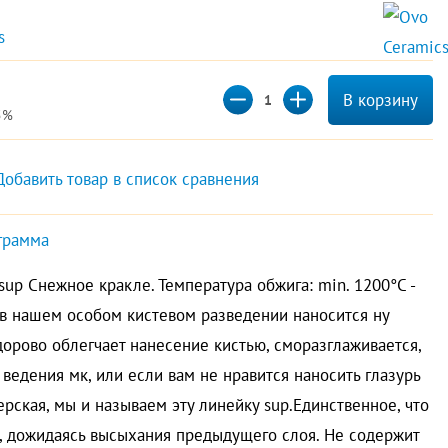
s 
В корзину
5%
Добавить товар в список сравнения
грамма
sup Снежное кракле. Температура обжига: min. 1200°C -
л в нашем особом кистевом разведении наносится ну
Здорово облегчает нанесение кистью, сморазглаживается,
 ведения мк, или если вам не нравится наносить глазурь
уперская, мы и называем эту линейку sup.Единственное, что
, дожидаясь высыхания предыдущего слоя. Не содержит