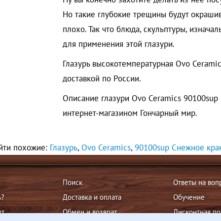
Но такие глубокие трещины будут окрашива
плохо. Так что блюда, скульптуры, изнача
для применения этой глазури.
Глазурь высокотемпературная Ovo Ceramic
доставкой по России.
Описание глазури Ovo Ceramics 90100sup
интернет-магазином Гончарный мир.
йти похожие:
Глазурь
,
Ovo Ceramics
,
90100sup Снежное кра
Поиск
Ответы на воп
ь?
Доставка и оплата
Обучение
ет
Обмен и возврат
Дисконтная п