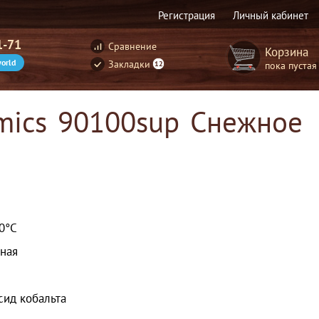
Регистрация
Личный кабинет
1-71
Сравнение
Корзина
orld
Закладки
пока пустая
12
amics 90100sup Снежное
30°С
ная
сид кобальта