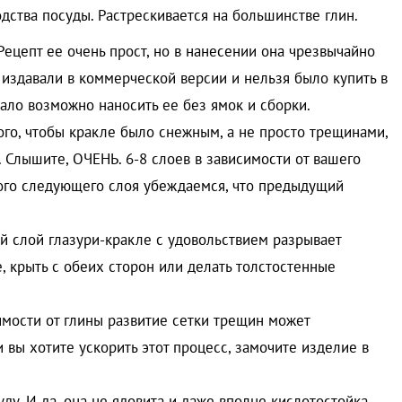
дства посуды. Растрескивается на большинстве глин.
 Рецепт ее очень прост, но в нанесении она чрезвычайно
 издавали в коммерческой версии и нельзя было купить в
ало возможно наносить ее без ямок и сборки.
того, чтобы кракле было снежным, а не просто трещинами,
 Слышите, ОЧЕНЬ. 6-8 слоев в зависимости от вашего
ого следующего слоя убеждаемся, что предыдущий
й слой глазури-кракле с удовольствием разрывает
, крыть с обеих сторон или делать толстостенные
имости от глины развитие сетки трещин может
 вы хотите ускорить этот процесс, замочите изделие в
ду. И да, она не ядовита и даже вполне кислотостойка.