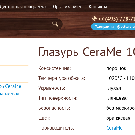
Дисконтная программа
Организациям
Контакты
+7 (495) 778-7
Телеграм-чат @pottery_w
Глазурь CeraMe 
Консистенция:
порошок
Температура обжига:
1020°С - 11
Укрывность:
глухая
Тип поверхности:
глянцевая
Безопасность:
без маркиро
Цвет:
оранжевая
Производитель:
CeraMe 