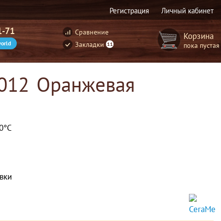
Регистрация
Личный кабинет
1-71
Сравнение
Корзина
orld
Закладки
пока пустая
11
1012 Оранжевая
00°С
вки