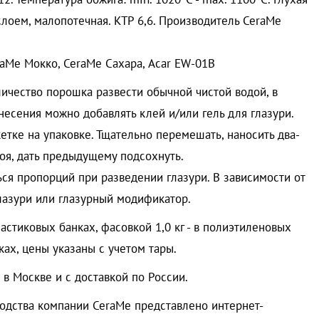
слоем, малопотечная. КТР 6,6. Производитель CeraMe
raMe Мокко, CeraMe Сахара, Acar EW-01B
ичество порошка развести обычной чистой водой, в
несения можно добавлять клей и/или гель для глазури.
етке на упаковке. Тщательно перемешать, наносить два-
оя, дать предыдущему подсохнуть.
я пропорций при разведении глазури. В зависимости от
лазури или глазурный модификатор.
ластиковых банках, фасовкой 1,0 кг - в полиэтиленовых
ах, цены указаны с учетом тары.
в Москве и с доставкой по России.
одства компании CeraMe представлено интернет-