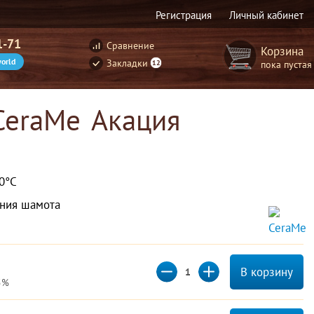
Регистрация
Личный кабинет
1-71
Сравнение
Корзина
orld
Закладки
пока пустая
12
CeraMe Акация
50°С
ния шамота
В корзину
5%