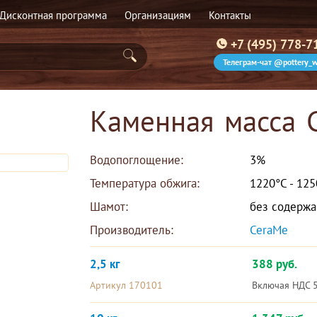
Дисконтная программа
Организациям
Контакты
+7 (495) 778-7
Телеграм-чат @pottery_w
Каменная масса 
Водопоглощение:
3%
Температура обжига:
1220°С - 12
Шамот:
без содержа
Производитель:
CeraMe 
2,5 кг
388 руб.
Артикул 170101
Включая НДС 