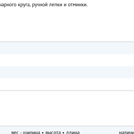
арного круга, ручной лепки и отминки.
вес - ширина • высота • длина
наличи