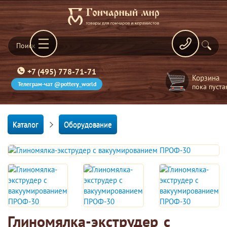
+7 (495) 778-71-71
Корзина
Телеграм-чат @pottery_world
пока пуста
Каталог
Оборудование
Глиномялка-экструдер с