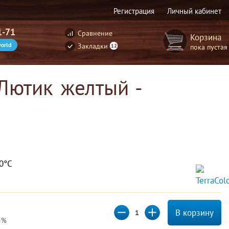
Регистрация
Личный кабинет
1-71
Сравнение
Корзина
orld
Закладки
пока пустая
12
 Лютик желтый -
80°С
В корзину
5%