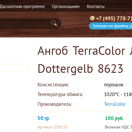
Дисконтная программа
Организациям
Контакты
+7 (495) 778-7
Телеграм-чат @pottery_w
Ангоб TerraColor
Dottergelb 8623
Консистенция:
порошок
Температура обжига:
1020°С - 11
Производитель:
TerraColor 
50 гр
100 руб.
Артикул 250151
Включая НДС 