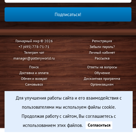
Подписаться!
Гончарный мир © 2026
Регистрация
+7 (495) 778-71-71
Забыли пароль?
Телеграм чат
Личный кабинет
manager@potteryworld.ru
Рассылка
Поиск
Ответы на вопросы
Доставка и оплата
Обучение
Обмен и возврат
Дисконтная программа
Самовывоз
Организациям
Контакты
Для улучшения работы сайта и его взаимодействия с
Условия использования
Конфиденциальность
пользователями мы используем файлы cookie.
Продолжая работу с сайтом, Вы соглашаетесь с
Вся представленная на сайте информация носит информационный характер и ни при каких
условиях не является публичной офертой, определяемой положениями Статьи 437 Гражданского
использованием этих файлов.
Согласиться
кодекса Российской Федерации