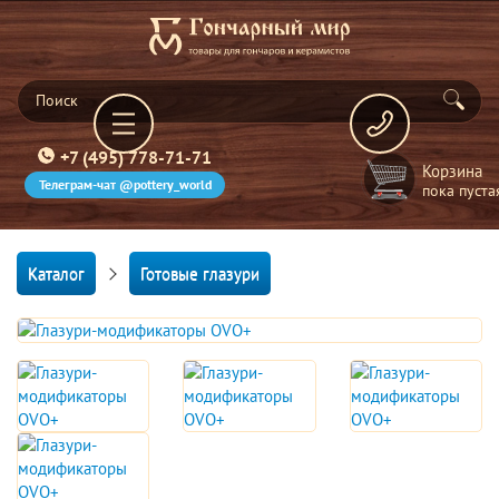
+7 (495) 778-71-71
Корзина
Телеграм-чат @pottery_world
пока пуста
Каталог
Готовые глазури