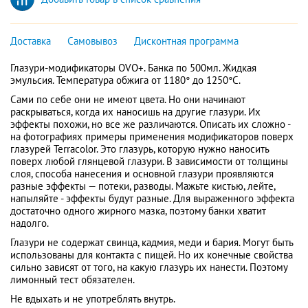
Доставка
Самовывоз
Дисконтная программа
Глазури-модификаторы OVO+. Банка по 500мл. Жидкая
эмульсия. Температура обжига от 1180° до 1250°С.
Сами по себе они не имеют цвета. Но они начинают
раскрываться, когда их наносишь на другие глазури. Их
эффекты похожи, но все же различаются. Описать их сложно -
на фотографиях примеры применения модификаторов поверх
глазурей Terracolor. Это глазурь, которую нужно наносить
поверх любой глянцевой глазури. В зависимости от толщины
слоя, способа нанесения и основной глазури проявляются
разные эффекты — потеки, разводы. Мажьте кистью, лейте,
напыляйте - эффекты будут разные. Для выраженного эффекта
достаточно одного жирного мазка, поэтому банки хватит
надолго.
Глазури не содержат свинца, кадмия, меди и бария. Могут быть
использованы для контакта с пищей. Но их конечные свойства
сильно зависят от того, на какую глазурь их нанести. Поэтому
лимонный тест обязателен.
Не вдыхать и не употреблять внутрь.