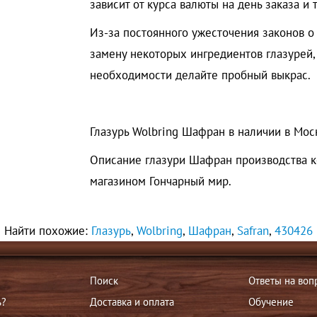
зависит от курса валюты на день заказа и
Из-за постоянного ужесточения законов 
замену некоторых ингредиентов глазурей,
необходимости делайте пробный выкрас.
Глазурь Wolbring Шафран в наличии в Моск
Описание глазури Шафран производства к
магазином Гончарный мир.
Найти похожие:
Глазурь
,
Wolbring
,
Шафран
,
Safran
,
430426
Поиск
Ответы на воп
ь?
Доставка и оплата
Обучение