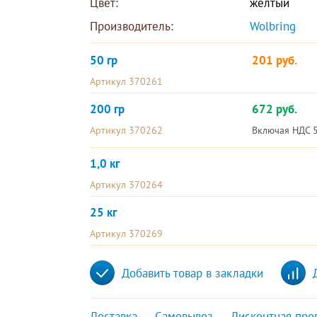
Цвет:
желтый
Производитель:
Wolbring 
50 гр
201 руб.
Артикул 370261
200 гр
672 руб.
Артикул 370262
Включая НДС 
1,0 кг
Артикул 370264
25 кг
Артикул 370269
Добавить товар в закладки
Доставка
Самовывоз
Дисконтная про