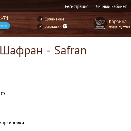
Регистрация
Личный кабинет
1-71
Сравнение
Корзина
orld
Закладки
пока пустая
12
 Шафран - Safran
00°С
маркировки