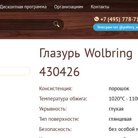
Дисконтная программа
Организациям
Контакты
+7 (495) 778-7
Телеграм-чат @pottery_w
Глазурь Wolbring
430426
Консистенция:
порошок
Температура обжига:
1020°С - 11
Укрывность:
глухая
Тип поверхности:
глянцевая
Безопасность:
без особой 