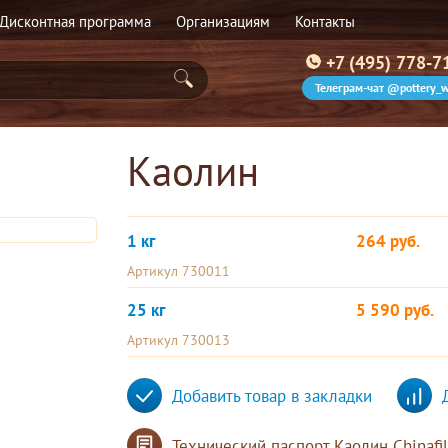
Дисконтная программа
Организациям
Контакты
+7 (495) 778-7
Телеграм-чат @pottery_w
Каолин
1 кг
264 руб.
Артикул 730011
25 кг
5 590 руб.
Артикул 730013
Добавить товар в закладки
Технический паспорт Каолин Chinafil