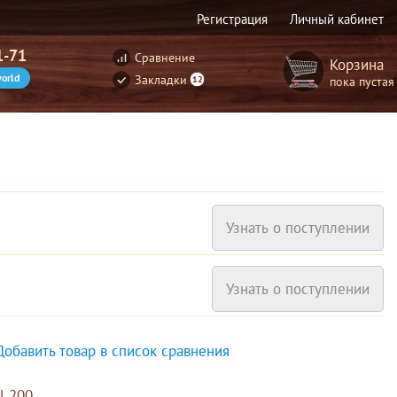
Регистрация
Личный кабинет
1-71
Сравнение
Корзина
orld
Закладки
пока пустая
12
Узнать о поступлении
Узнать о поступлении
Добавить товар в список сравнения
l 200