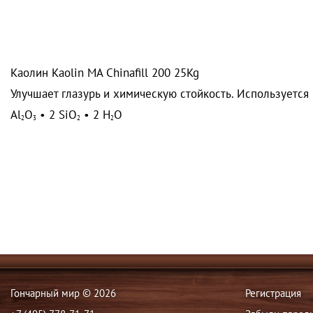
Каолин Kaolin MA Chinafill 200 25Kg
Улучшает глазурь и химическую стойкость. Используется 
Al
O
• 2 Si
O
• 2 H
O
2
3
2
2
Гончарный мир © 2026
Регистрация