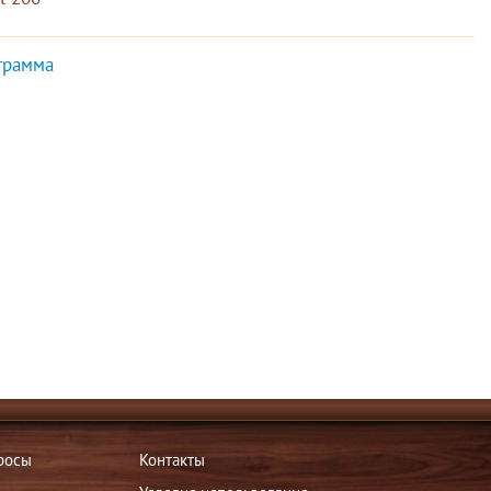
грамма
росы
Контакты