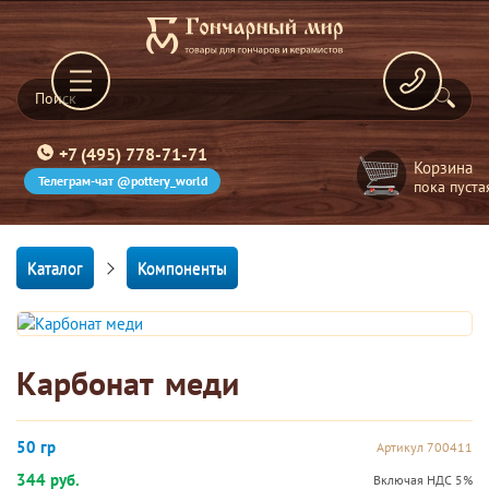
+7 (495) 778-71-71
Корзина
Телеграм-чат @pottery_world
пока пуста
Каталог
Компоненты
Карбонат меди
50 гр
Артикул 700411
344 руб.
Включая НДС 5%