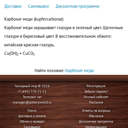
Доставка
Самовывоз
Дисконтная программа
Карбонат меди (kupfercarbonat)
Карбонат меди окрашивает глазури в зеленый цвет. Щелочные
глазури в бирюзовый цвет. В восстановительном обжиге:
китайская красная глазурь.
Cu(OH)
• CuС
O
2
3
Найти похожие:
Карбонат меди
Гончарный мир © 2026
Регистрация
+7 (495) 778-71-71
Забыли пароль?
Телеграм чат
Личный кабинет
manager@potteryworld.ru
Рассылка
Поиск
Ответы на вопросы
Доставка и оплата
Обучение
Обмен и возврат
Дисконтная программа
Самовывоз
Организациям