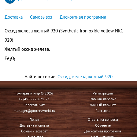
Доставка
Самовывоз
Дисконтная программа
Оксид железа желтый 920 (Synthetic iron oxide yellow NKC-
920)
Желтый оксид железа.
Fe
O
2
3
Найти похожие:
Оксид
,
железа
,
желтый
,
920
Гончарный мир © 2026
Регистрация
+7 (495) 778-71-71
Забыли пароль?
Телеграм чат
Личный кабинет
manager@potteryworld.ru
Рассылка
Поиск
Ответы на вопросы
Доставка и оплата
Обучение
Обмен и возврат
Дисконтная программа
Самовывоз
Организациям