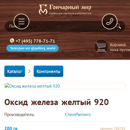
+7 (495) 778-71-71
Корзина
Телеграм-чат @pottery_world
пока пуста
Каталог
Компоненты
Оксид железа желтый 920
Производитель:
ChemPartners 
200 гр
Артикул 700782