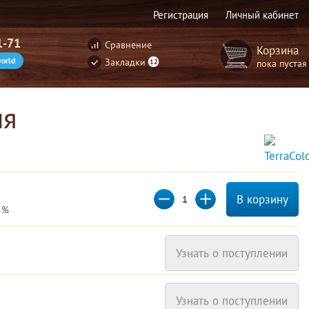
Регистрация
Личный кабинет
1-71
Сравнение
Корзина
orld
Закладки
пока пустая
12
ия
В корзину
5%
Узнать о поступлении
Узнать о поступлении