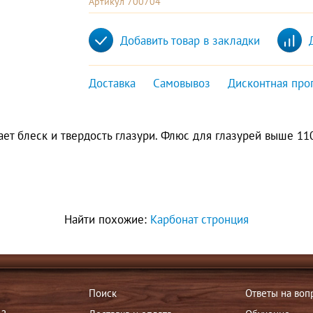
Артикул 700704
Добавить товар в закладки
Доставка
Самовывоз
Дисконтная про
т блеск и твердость глазури. Флюс для глазурей выше 110
Найти похожие:
Карбонат стронция
Поиск
Ответы на воп