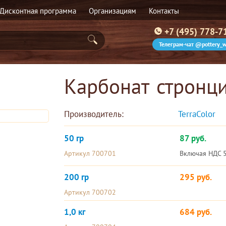
Дисконтная программа
Организациям
Контакты
+7 (495) 778-7
Телеграм-чат @pottery_w
Карбонат стронц
Производитель:
TerraColor 
50 гр
87 руб.
Артикул 700701
Включая НДС 
200 гр
295 руб.
Артикул 700702
1,0 кг
684 руб.