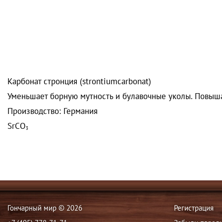
Карбонат стронция (strontiumcarbonat)
Уменьшает борную мутность и булавочные уколы. Повышае
Производство: Германия
SrCO
3
Гончарный мир © 2026
Регистрация