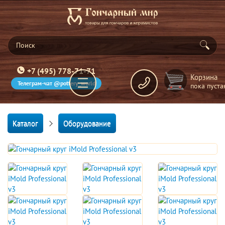
+7 (495) 778-71-71
Корзина
Телеграм-чат @pottery_world
пока пуста
Каталог
Оборудование