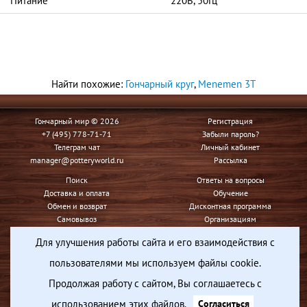
Питание
220В, 50Гц
Найти похожие:
Гончарный круг
,
Menemen 3T
Гончарный мир © 2026
Регистрация
+7 (495) 778-71-71
Забыли пароль?
Телеграм чат
Личный кабинет
manager@potteryworld.ru
Рассылка
Поиск
Ответы на вопросы
Доставка и оплата
Обучение
Обмен и возврат
Дисконтная программа
Самовывоз
Организациям
Контакты
Для улучшения работы сайта и его взаимодействия с
Условия использования
пользователями мы используем файлы cookie.
Конфиденциальность
Продолжая работу с сайтом, Вы соглашаетесь с
Вся представленная на сайте информация носит информационный характер и ни при каких
условиях не является публичной офертой, определяемой положениями Статьи 437 Гражданского
использованием этих файлов.
Согласиться