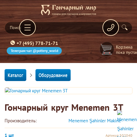
+7 (495) 778-71-71
Корзина
Телеграм-чат @pottery_world
пока пуста
Каталог
Оборудование
Гончарный круг Menemen 3T
Производитель:
Menemen Şahinler Makine 
1 шт
Артикул 502040