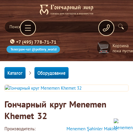
+7 (495) 778-71-71
Корзина
Телеграм-чат @pottery_world
пока пуста
Каталог
Оборудование
Гончарный круг Menemen
Khemet 32
Производитель:
Menemen Şahinler Makine 