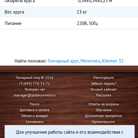
Габариты круга
0,34х0,34х0,23 м
Вес круга
13 кг
Питание
220В, 50Гц
Найти похожие:
Гончарный круг
,
Menemen
,
Khemet 32
Гончарный мир © 2026
Регистрация
+7 (495) 778-71-71
Забыли пароль?
Телеграм чат
Личный кабинет
manager@potteryworld.ru
Рассылка
Поиск
Ответы на вопросы
Доставка и оплата
Обучение
Обмен и возврат
Дисконтная программа
Самовывоз
Организациям
Контакты
Для улучшения работы сайта и его взаимодействия с
Условия использования