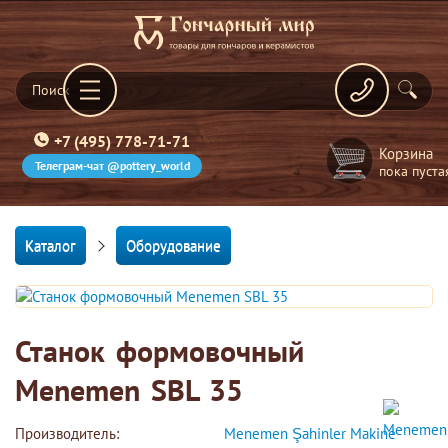
+7 (495) 778-71-71
Корзина
Телеграм-чат @pottery_world
пока пуста
Каталог
Оборудование
Станок формовочный
Menemen SBL 35
Производитель:
Menemen Şahinler Makine 