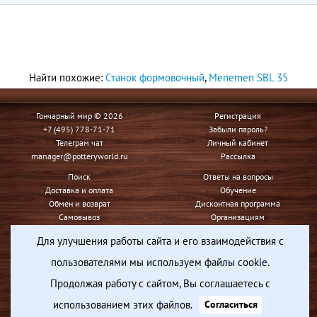
Найти похожие:
Станок формовочный
,
Menemen SBL 35
Гончарный мир © 2026
Регистрация
+7 (495) 778-71-71
Забыли пароль?
Телеграм чат
Личный кабинет
manager@potteryworld.ru
Рассылка
Поиск
Ответы на вопросы
Доставка и оплата
Обучение
Обмен и возврат
Дисконтная программа
Самовывоз
Организациям
Контакты
Для улучшения работы сайта и его взаимодействия с
Условия использования
пользователями мы используем файлы cookie.
Конфиденциальность
Продолжая работу с сайтом, Вы соглашаетесь с
Вся представленная на сайте информация носит информационный характер и ни при каких
условиях не является публичной офертой, определяемой положениями Статьи 437 Гражданского
использованием этих файлов.
Согласиться
кодекса Российской Федерации