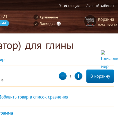
Регистрация
Личный кабинет
1-71
Сравнение
Корзина
orld
Закладки
пока пустая
12
атор) для глины
ир 
В корзину
5%
Добавить товар в список сравнения
грамма