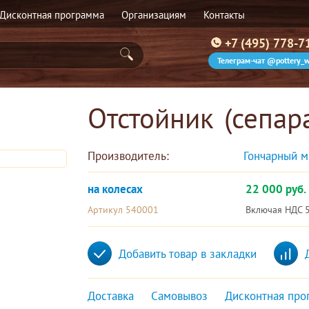
Дисконтная программа
Организациям
Контакты
+7 (495) 778-7
Телеграм-чат @pottery_w
Отстойник (сепар
Производитель:
Гончарный м
на колесах
22 000 руб.
Артикул 540001
Включая НДС 
Добавить товар в закладки
Доставка
Самовывоз
Дисконтная про