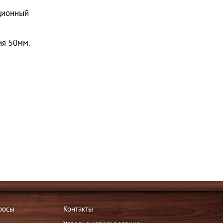
кционный
ия 50мм.
росы
Контакты