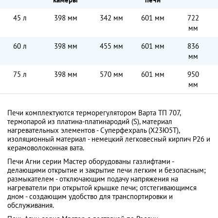
45 л
398 мм
342 мм
601 мм
722
мм
60 л
398 мм
455 мм
601 мм
836
мм
75 л
398 мм
570 мм
601 мм
950
мм
Печи комплектуются терморегулятором Варта ТП 707,
термопарой из платина-платинародий (S), материал
нагревательных элементов - Суперфехраль (Х23Ю5Т),
изоляционный материал - немецкий легковесный кирпич Р26 и
керамоволоконная вата.
Печи Агни серии Мастер оборудованы газлифтами -
делающими открытие и закрытие печи легким и безопасным;
размыкателем - отключающим подачу напряжения на
нагреватели при открытой крышке печи; отстегивающимся
дном - создающим удобство для транспортировки и
обслуживания.