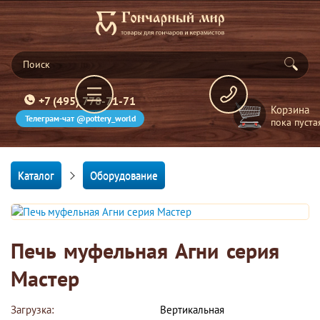
+7 (495) 778-71-71
Корзина
Телеграм-чат @pottery_world
пока пуста
Каталог
Оборудование
Печь муфельная Агни серия
Мастер
Загрузка:
Вертикальная