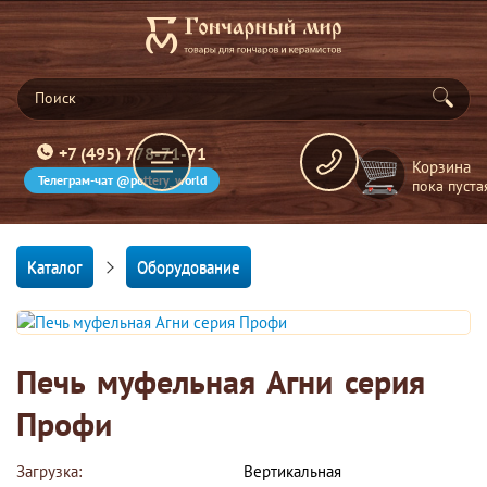
+7 (495) 778-71-71
Корзина
Телеграм-чат @pottery_world
пока пуста
Каталог
Оборудование
Печь муфельная Агни серия
Профи
Загрузка:
Вертикальная