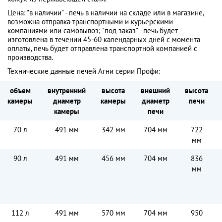
Цена: "в наличии" - печь в наличии на складе или в магазине,
возможна отправка транспортными и курьерскими
компаниями или самовывоз; "под заказ" - печь будет
изготовлена в течении 45-60 календарных дней с момента
оплаты, печь будет отправлена транспортной компанией с
производства.
Технические данные печей Агни серии Профи:
объем
внутренний
высота
внешний
высота
камеры
диаметр
камеры
диаметр
печи
камеры
печи
70 л
491 мм
342 мм
704 мм
722
мм
90 л
491 мм
456 мм
704 мм
836
мм
112 л
491 мм
570 мм
704 мм
950