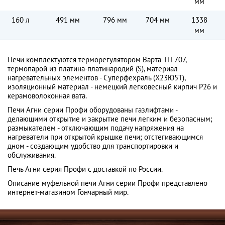
мм
160 л
491 мм
796 мм
704 мм
1338
мм
Печи комплектуются терморегулятором Варта ТП 707,
термопарой из платина-платинародий (S), материал
нагревательных элементов - Суперфехраль (Х23Ю5Т),
изоляционный материал - немецкий легковесный кирпич Р26 и
керамоволоконная вата.
Печи Агни серии Профи оборудованы газлифтами -
делающими открытие и закрытие печи легким и безопасным;
размыкателем - отключающим подачу напряжения на
нагреватели при открытой крышке печи; отстегивающимся
дном - создающим удобство для транспортировки и
обслуживания.
Печь Агни серия Профи с доставкой по России.
Описание муфельной печи Агни серии Профи представлено
интернет-магазином Гончарный мир.