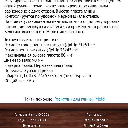
Регулировка высоты пласта глины осуществляется вращением
одной ручки — ремень синхронизирует опускание вала
равномерно с двух сторон. Высота пласта глины
контролируется по удобной мерной шкале станка.
На станке установлен эксцентрик, помогающий регулировать
натяжение ремня, в случае если со временем он растянется.
Бельтинг включен в комплектацию станка.
Технические характеристики
Размер столешницы раскатчика (ДхШ): 71х51 см
Размер зоны раскатки (ДхШ): 53х45 см
Максимальная высота пласта: 80 мм
Диаметр вала: 90 мм
Материал вала: Нержавеющая сталь
Передача: Зубчатая рейка
Габариты ДхШхВ: 76х57х45 см (без штурвала)
Общий вес: 46 кг
Найти похожие:
Раскатчик для глины
,
iMold
Гончарный мир © 2026
Регистрация
+7 (495) 778-71-71
Забыли пароль?
Телеграм чат
Личный кабинет