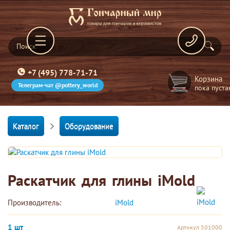
+7 (495) 778-71-71
Корзина
Телеграм-чат @pottery_world
пока пуста
Каталог
Оборудование
Раскатчик для глины iMold
Производитель:
iMold 
1 шт
Артикул 501000