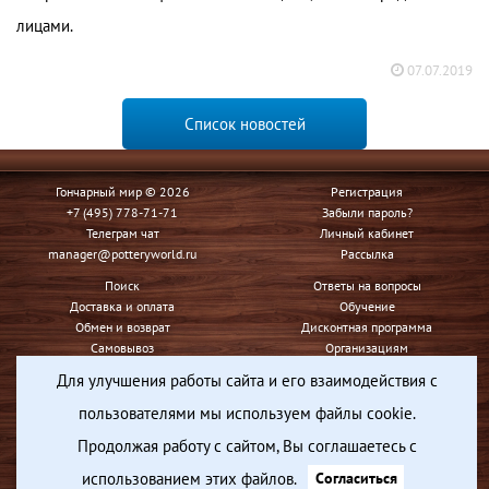
лицами.
07.07.2019
Список новостей
Гончарный мир © 2026
Регистрация
+7 (495) 778-71-71
Забыли пароль?
Телеграм чат
Личный кабинет
manager@potteryworld.ru
Рассылка
Поиск
Ответы на вопросы
Доставка и оплата
Обучение
Обмен и возврат
Дисконтная программа
Самовывоз
Организациям
Для улучшения работы сайта и его взаимодействия с
Контакты
Условия использования
пользователями мы используем файлы cookie.
Конфиденциальность
Продолжая работу с сайтом, Вы соглашаетесь с
Вся представленная на сайте информация носит информационный характер и ни при каких
использованием этих файлов.
Согласиться
условиях не является публичной офертой, определяемой положениями Статьи 437 Гражданского